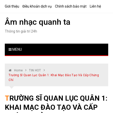
Skip
Giới thiệu
Điều khoản dịch vụ
Chính sách bảo mật
Liên hệ
to
content
Âm nhạc quanh ta
Thông tin giải trí 24h
MENU
Home
TIN HOT
Trường Sĩ Quan Lục Quân 1: Khai Mạc Đào Tạo Và Cấp Chứng
Chỉ
TRƯỜNG SĨ QUAN LỤC QUÂN 1:
KHAI MẠC ĐÀO TẠO VÀ CẤP