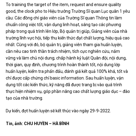
To training the target of the item, request and ensure quality
good, the clock pho to Hiệu trưởng Trường Sĩ quan Lục quân 1 yêu
cầu: Các đồng chí giáo viên của Trường Sĩ quan Thông tin làm
chuẩn công việc tốt, vận dụng linh hoạt, sáng tạo các phương
pháp trong quá trình lên lớp, Bộ quản trị giúp, Giảng viên của nhà
trường lĩnh vực hội, tiếp thu kiến ​​thức đạt chất lượng, hiệu quả cao
nhất. Cùng với đó, bộ quản trị, giảng viên tham gia huấn luyện,
cần nêu cao tinh thần trách nhiệm, tích cực nghiên cứu, nắm
vững và làm chủ nội dung; chấp hành kỷ luật Quân đội, nội dung,
thời gian, quy định, chương trình hoàn thành tốt, nội dung lớp
huấn luyện, kiểm tra phấn đấu, đánh giá kết quả 100% khá, tốt và
chỉ được cấp chứng chỉ basic information. Sau huấn luyện, vận
dụng tốt các kiến ​​thức, kỹ năng đã được trang bị vào quá trình
thực hiện nhiệm vụ, góp phần nâng cao chất lượng giáo dục – đào
tạo của nhà trường.
Dự kiến, đợt huấn luyện sẽ kết thúc vào ngày 29-9-2022.
Tin, ảnh: CHU HUYỀN – HÀ BÌNH