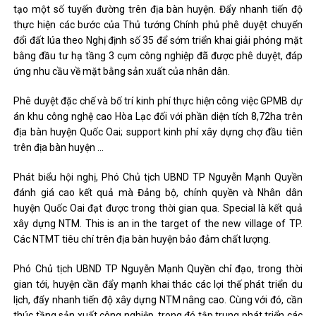
tạo một số tuyến đường trên địa bàn huyện. Đẩy nhanh tiến độ
thực hiện các bước của Thủ tướng Chính phủ phê duyệt chuyển
đổi đất lúa theo Nghị định số 35 để sớm triển khai giải phóng mặt
bằng đầu tư hạ tầng 3 cụm công nghiệp đã được phê duyệt, đáp
ứng nhu cầu về mặt bằng sản xuất của nhân dân.
Phê duyệt đặc chế và bố trí kinh phí thực hiện công việc GPMB dự
án khu công nghệ cao Hòa Lạc đối với phần diện tích 8,72ha trên
địa bàn huyện Quốc Oai; support kinh phí xây dựng chợ đầu tiên
trên địa bàn huyện …
Phát biểu hội nghị, Phó Chủ tịch UBND TP Nguyễn Mạnh Quyền
đánh giá cao kết quả mà Đảng bộ, chính quyền và Nhân dân
huyện Quốc Oai đạt được trong thời gian qua. Special là kết quả
xây dựng NTM. This is an in the target of the new village of TP.
Các NTMT tiêu chí trên địa bàn huyện bảo đảm chất lượng.
Phó Chủ tịch UBND TP Nguyễn Mạnh Quyền chỉ đạo, trong thời
gian tới, huyện cần đẩy mạnh khai thác các lợi thế phát triển du
lịch, đẩy nhanh tiến độ xây dựng NTM nâng cao. Cùng với đó, cần
thúc tầng sản xuất công nghiệp, trong đó tập trung phát triển các