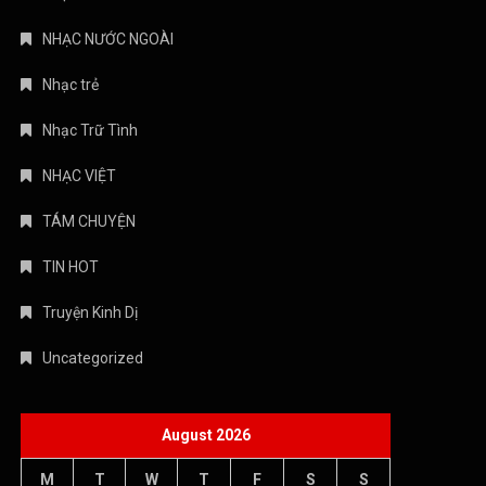
NHẠC NƯỚC NGOÀI
Nhạc trẻ
Nhạc Trữ Tình
NHẠC VIỆT
TÁM CHUYỆN
TIN HOT
Truyện Kinh Dị
Uncategorized
August 2026
M
T
W
T
F
S
S