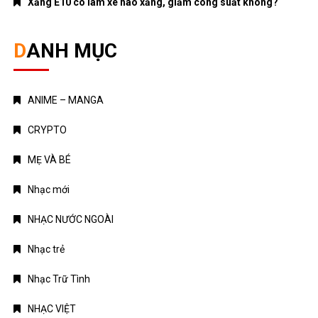
Xăng E10 có làm xe hao xăng, giảm công suất không?
DANH MỤC
ANIME – MANGA
CRYPTO
MẸ VÀ BÉ
Nhạc mới
NHẠC NƯỚC NGOÀI
Nhạc trẻ
Nhạc Trữ Tình
NHẠC VIỆT