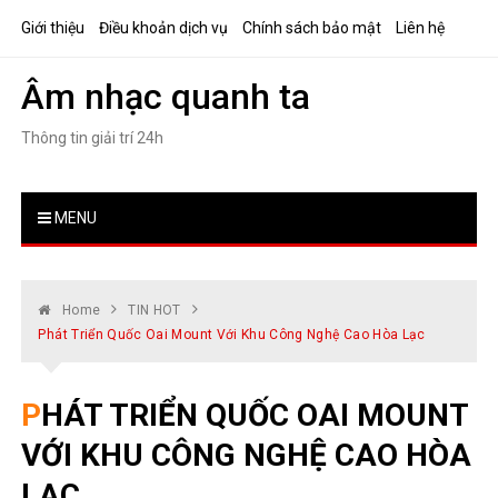
Skip
Giới thiệu
Điều khoản dịch vụ
Chính sách bảo mật
Liên hệ
to
content
Âm nhạc quanh ta
Thông tin giải trí 24h
MENU
Home
TIN HOT
Phát Triển Quốc Oai Mount Với Khu Công Nghệ Cao Hòa Lạc
PHÁT TRIỂN QUỐC OAI MOUNT
VỚI KHU CÔNG NGHỆ CAO HÒA
LẠC