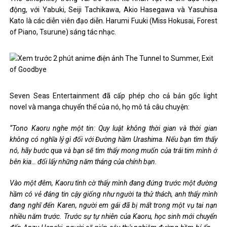
động, với Yabuki, Seiji Tachikawa, Akio Hasegawa và Yasuhisa
Kato là các diễn viên đạo diễn. Harumi Fuuki (Miss Hokusai, Forest
of Piano, Tsurune) sáng tác nhạc.
Seven Seas Entertainment đã cấp phép cho cả bản gốc light
novel và manga chuyển thể của nó, họ mô tả câu chuyện:
“Tono Kaoru nghe một tin: Quy luật không thời gian và thời gian
không có nghĩa lý gì đối với Đường hầm Urashima. Nếu bạn tìm thấy
nó, hãy bước qua và bạn sẽ tìm thấy mong muốn của trái tim mình ở
bên kia… đổi lấy những năm tháng của chính bạn.
Vào một đêm, Kaoru tình cờ thấy mình đang đứng trước một đường
hầm có vẻ đáng tin cậy giống như người ta thử thách, anh thấy mình
đang nghĩ đến Karen, người em gái đã bị mất trong một vụ tai nạn
nhiều năm trước. Trước sự tự nhiên của Kaoru, học sinh mới chuyển