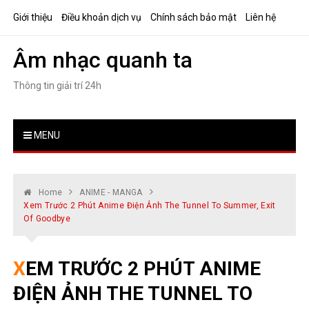
Skip
Giới thiệu
Điều khoản dịch vụ
Chính sách bảo mật
Liên hệ
to
content
Âm nhạc quanh ta
Thông tin giải trí 24h
MENU
Home
ANIME - MANGA
Xem Trước 2 Phút Anime Điện Ảnh The Tunnel To Summer, Exit
Of Goodbye
XEM TRƯỚC 2 PHÚT ANIME
ĐIỆN ẢNH THE TUNNEL TO