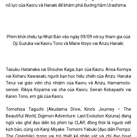
nỗ lực của Kaoru và Hanaki để khám phá Đường hầm Urashima.
Phim khởi chiếu tại Nhật Bản vào ngày 09/09 với sự tham gia của
Oji Suzuka vai Kaoru Tono và Marie Iitoyo vai Anzu Hanaki.
Tasuku Hatanaka vai Shouhei Kaga, bạn của Kaoru. Arisa Komiya
vai Koharu Kawasaki, người bạn học hiếu chiến của Anzu. Haruka
Terui vai giáo viên chủ nhiệm của Kaoru và Anzu, Hamamoto-
sensei. Rikiya Koyama vai cha của Kaoru. Seiran Kobayashi vai
Karen Tono, em gái của Kaoru.
Tomohisa Taguchi (Akudama Drive, Kino’s Journey – The
Beautiful World, Digimon Adventure: Last Evolution Kizuna) đang
ngồi vào ghế đạo diễn bộ phim tại CLAP, đồng thời là người viết
kịch bản, cùng với Kanji Miyake. Tomomi Yabuki (đạo diễn Pompo:
The Cinéphile) trong vai trò thiết kế nhân vật và chỉ đạo hoạt