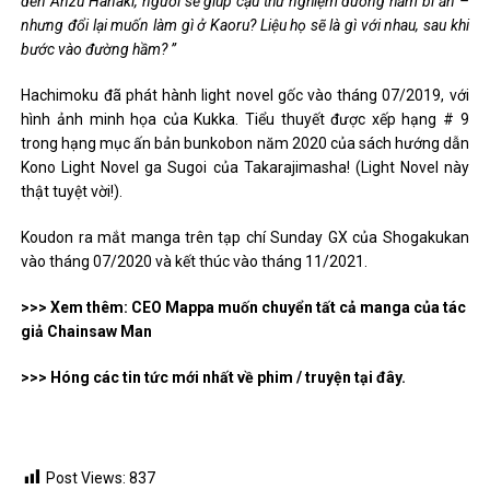
đến Anzu Hanaki, người sẽ giúp cậu thử nghiệm đường hầm bí ẩn –
nhưng đổi lại muốn làm gì ở Kaoru? Liệu họ sẽ là gì với nhau, sau khi
bước vào đường hầm? ”
Hachimoku đã phát hành light novel gốc vào tháng 07/2019, với
hình ảnh minh họa của Kukka. Tiểu thuyết được xếp hạng # 9
trong hạng mục ấn bản bunkobon năm 2020 của sách hướng dẫn
Kono Light Novel ga Sugoi của Takarajimasha! (Light Novel này
thật tuyệt vời!).
Koudon ra mắt manga trên tạp chí Sunday GX của Shogakukan
vào tháng 07/2020 và kết thúc vào tháng 11/2021.
>>> Xem thêm: CEO Mappa muốn chuyển tất cả manga của tác
giả Chainsaw Man
>>> Hóng các tin tức mới nhất về phim / truyện tại đây.
Post Views:
837