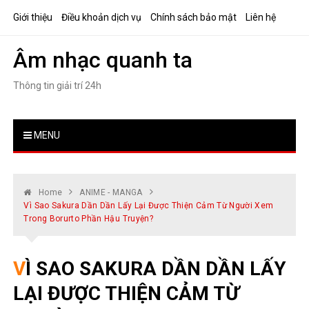
Skip
Giới thiệu
Điều khoản dịch vụ
Chính sách bảo mật
Liên hệ
to
content
Âm nhạc quanh ta
Thông tin giải trí 24h
MENU
Home
ANIME - MANGA
Vì Sao Sakura Dần Dần Lấy Lại Được Thiện Cảm Từ Người Xem
Trong Borurto Phần Hậu Truyện?
VÌ SAO SAKURA DẦN DẦN LẤY
LẠI ĐƯỢC THIỆN CẢM TỪ