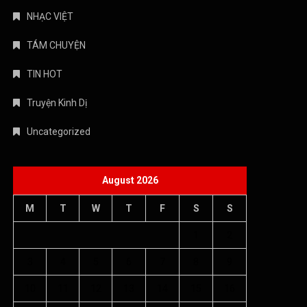
NHẠC VIỆT
TÁM CHUYỆN
TIN HOT
Truyện Kinh Dị
Uncategorized
August 2026
M
T
W
T
F
S
S
1
2
3
4
5
6
7
8
9
10
11
12
13
14
15
16