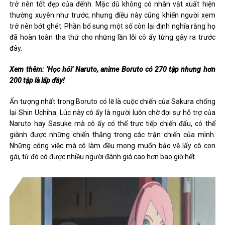
trở nên tốt đẹp của đếnh. Mặc dù không có nhân vật xuất hiện
thường xuyên như trước, nhưng điều này cũng khiến người xem
trở nên bớt ghét. Phần bổ sung một số còn lại định nghĩa rằng họ
đã hoàn toàn tha thứ cho những lần lỗi cô ấy từng gây ra trước
đây.
Xem thêm: ‘Học hỏi’ Naruto, anime Boruto có 270 tập nhưng hơn
200 tập là lấp đầy!
Ấn tượng nhất trong Boruto có lẽ là cuộc chiến của Sakura chống
lại Shin Uchiha. Lúc này cô ấy là người luôn chờ đợi sự hỗ trợ của
Naruto hay Sasuke mà cô ấy có thể trực tiếp chiến đấu, có thể
giành được những chiến thắng trong các trận chiến của mình.
Những công việc mà cô làm đều mong muốn bảo vệ lấy cô con
gái, từ đó cô được nhiều người đánh giá cao hơn bao giờ hết.